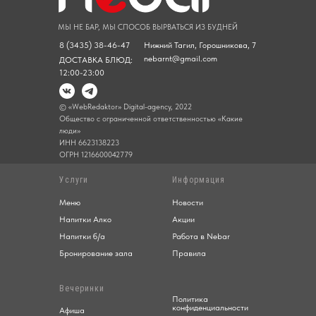
МЫ НЕ БАР, МЫ СПОСОБ ВЫРВАТЬСЯ ИЗ БУДНЕЙ
8 (3435) 38-46-47
Нижний Тагил, Горошникова, 7
nebarnt@gmail.com
ДОСТАВКА БЛЮД:
12:00-23:00
© «WebRedaktor» Digital-agency, 2022
Общество с ограниченной ответственностью «Какие
люди»
ИНН 6623138223
ОГРН 1216600042779
Услуги
Информация
Меню
Новости
Напитки Алко
Акции
Напитки б/а
Работа в Nebar
Бронирование зала
Правила
Вечеринки
Политика
конфиденциальности
Афиша