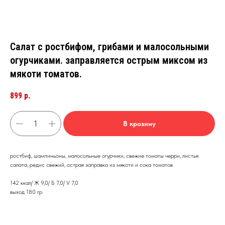
Салат с ростбифом, грибами и малосольными
огурчиками. заправляется острым миксом из
мякоти томатов.
899
р.
В крозину
ростбиф, шампиньоны, малосольные огурчики, свежие томаты черри, листья
салата, редис свежий, острая заправка из мякоти и сока томатов
142 ккал/ Ж 9,0/ Б 7,0/ У 7,0
выход 180 гр.