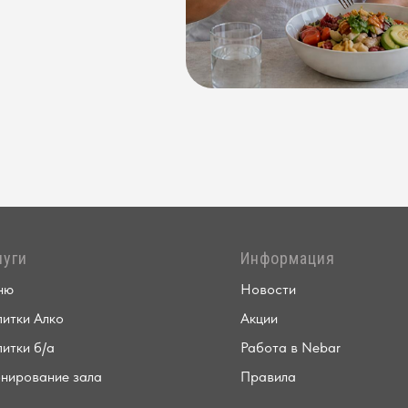
луги
Информация
ню
Новости
итки Алко
Акции
итки б/а
Работа в Nebar
нирование зала
Правила