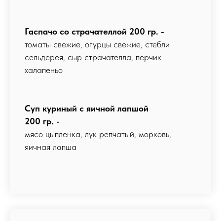
Гаспачо со страчателлой 200 гр. -
томаты свежие, огурцы свежие, стебли
сельдерея, сыр страчателла, перчик
халапеньо
Суп куриный с яичной лапшой
200 гр. -
мясо цыпленка, лук репчатый, морковь,
яичная лапша