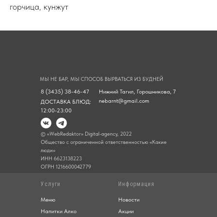
горчица, кунжут
МЫ НЕ БАР, МЫ СПОСОБ ВЫРВАТЬСЯ ИЗ БУДНЕЙ
8 (3435) 38-46-47
Нижний Тагил, Горошникова, 7
nebarnt@gmail.com
ДОСТАВКА БЛЮД:
12:00-23:00
© «WebRedaktor» Digital-agency, 2022
Общество с ограниченной ответственностью «Какие
люди»
ИНН 6623138223
ОГРН 1216600042779
Услуги
Информация
Меню
Новости
Напитки Алко
Акции