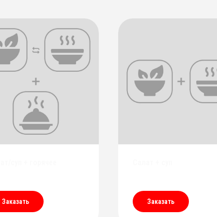
ат/суп + горячее
Салат + суп
Заказать
Заказать