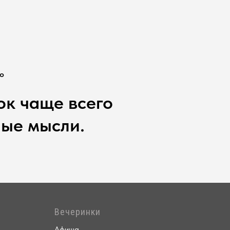
о
ок чаще всего
ые мысли.
Вечеринки
Афиша