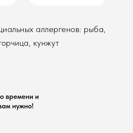
иальных аллергенов: рыба,
горчица, кунжут
го времени и
 вам нужно!