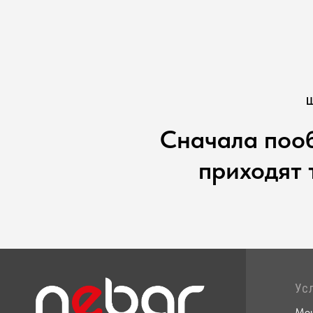
Сначала пооб
приходят 
Ус
Ме