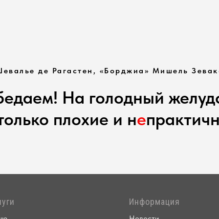
Шевалье де Рагастен, «Борджиа» Мишель Зевак
едаем! На голодный желуд
только плохие и н
е
практичн
луги
Информация
ню
Новости