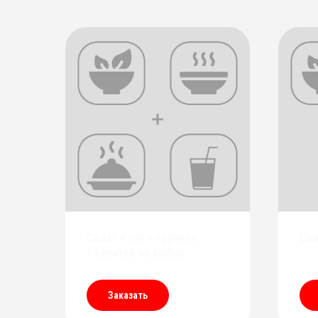
Салат + суп + горячее
Сал
+ напиток на выбор
Заказать