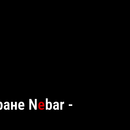
ране N
e
bar -