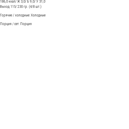
186,0 ккал/ Ж 3,0/ Б 9,0/ У 31,0
Выход 115/ 230 гр. (4/8 шт.)
Горячие / холодные: Холодные
Порция / сет: Порция