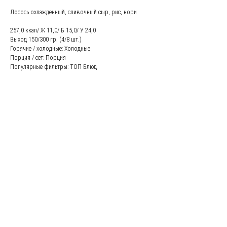
Лосось охлажденный, сливочный сыр, рис, нори
257,0 ккал/ Ж 11,0/ Б 15,0/ У 24,0
Выход 150/300 гр. (4/8 шт.)
Горячие / холодные: Холодные
Порция / сет: Порция
Популярные фильтры: ТОП Блюд