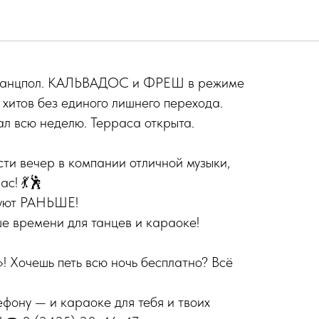
: КАЛЬВАДОС × ФРЕШ
 танцпол. КАЛЬВАДОС и ФРЕШ в режиме
 хитов без единого лишнего перехода.
ал всю неделю. Терраса открыта.
сти вечер в компании отличной музыки,
ас! 💃🕺
туют РАНЬШЕ!
е времени для танцев и караоке!
 Хочешь петь всю ночь бесплатно? Всё
ефону — и караоке для тебя и твоих