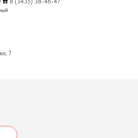
! ☎️ 8 (3435) 38-46-47
ный
ва, 7