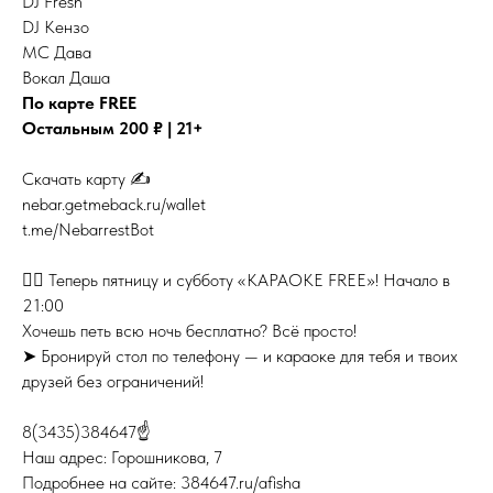
DJ Fresh
DJ Кензо
МС Дава
Вокал Даша
По карте FREE
Остальным 200 ₽ | 21+
Скачать карту ✍️
nebar.getmeback.ru/wallet
t.me/NebarrestBot
👉🏻 Теперь пятницу и субботу «КАРАОКЕ FREE»! Начало в
21:00
Хочешь петь всю ночь бесплатно? Всё просто!
➤ Бронируй стол по телефону — и караоке для тебя и твоих
друзей без ограничений!
8(3435)384647☝
Наш адрес: Горошникова, 7
Подробнее на сайте: 384647.ru/afisha