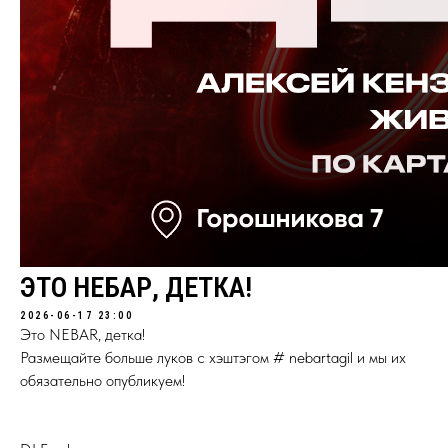
ЭТО НЕБАР, ДЕТКА!
2026-06-17 23:00
Это NEBAR, детка!
Размещайте больше луков с хэштэгом # nebartagil и мы их
обязательно опубликуем!