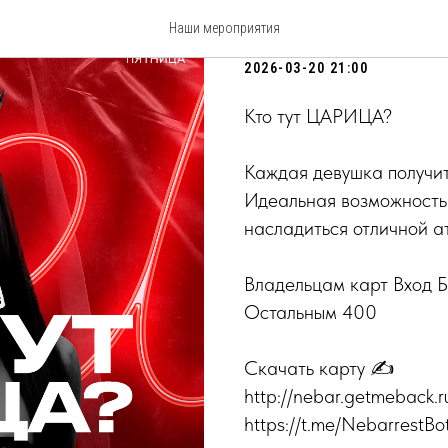
Кто тут ЦАР
Наши мероприятия
2026-03-20 21:00
Кто тут ЦАРИЦА?
Каждая девушка получит
Идеальная возможность 
насладиться отличной а
Владельцам карт Вхо
Остальным 400
Скачать карту ✍️
http://nebar.getmeback.r
https://t.me/NebarrestBo