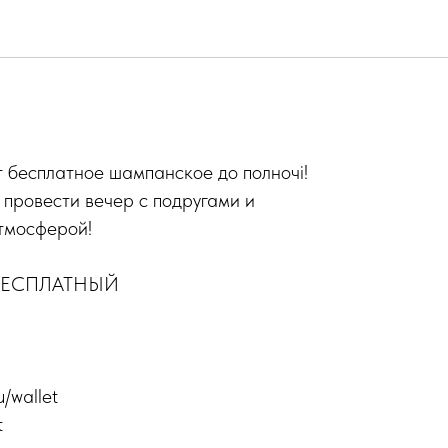
ИЦА?
 бесплатное шампанское до полночі!
провести вечер с подругами и
тмосферой!
д БЕСПЛАТНЫЙ
u/wallet
t