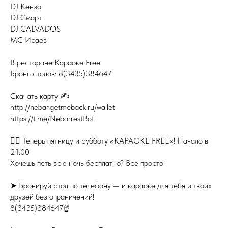
DJ Кензо
DJ Смарт
DJ CALVADOS
МС Исаев
В ресторане Караоке Free
Бронь столов: 8(3435)384647
Скачать карту ✍️
http://nebar.getmeback.ru/wallet
https://t.me/NebarrestBot
👉🏻 Теперь пятницу и субботу «КАРАОКЕ FREE»! Начало в
21:00
Хочешь петь всю ночь бесплатно? Всё просто!
➤ Бронируй стол по телефону — и караоке для тебя и твоих
друзей без ограничений!
8(3435)384647☝