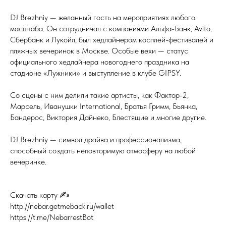
DJ Brezhniy — желанный гость на мероприятиях любого
масштаба. Он сотрудничал с компаниями Альфа-Банк, Avito,
Сбербанк и Лукойл, был хедлайнером косплей-фестивалей и
пляжных вечеринок в Москве. Особые вехи — статус
официального хедлайнера новогоднего праздника на
стадионе «Лужники» и выступление в клубе GIPSY.
Со сцены с ним делили такие артисты, как Фактор-2,
Марсель, Иванушки International, Братья Гримм, Бьянка,
Бандерос, Виктория Дайнеко, Блестящие и многие другие.
DJ Brezhniy — символ драйва и профессионализма,
способный создать неповторимую атмосферу на любой
вечеринке.
Скачать карту ✍️
http://nebar.getmeback.ru/wallet
https://t.me/NebarrestBot