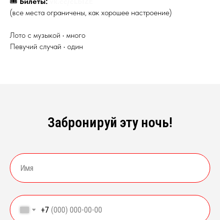
🎟
Билеты:
vk.cc/cLbIZE
(все места ограничены, как хорошее настроение)
Лото с музыкой • много
Певучий случай • один
Забронируй эту ночь!
+7