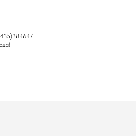
(3435)384647
юда!