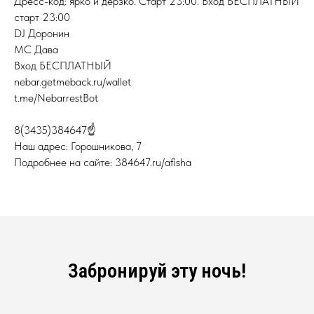
Дресс-код: ярко и дерзко. Старт 23:00. Вход БЕСПЛАТНЫЙ
старт 23:00
DJ Доронин
МС Дава
Вход БЕСПЛАТНЫЙ
nebar.getmeback.ru/wallet
t.me/NebarrestBot
8(3435)384647☝
Наш адрес: Горошникова, 7
Подробнее на сайте: 384647.ru/afisha
Забронируй эту ночь!