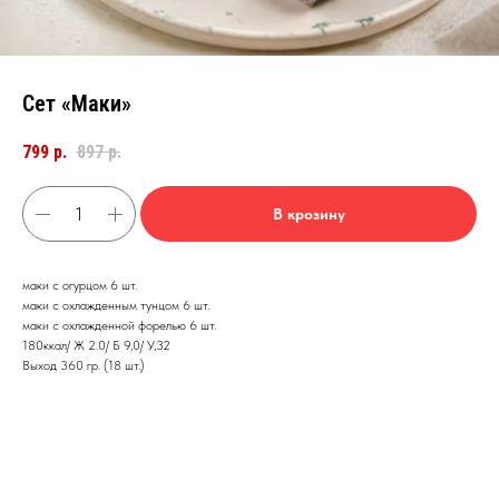
Сет «Маки»
799
р.
897
р.
В крозину
маки с огурцом 6 шт.
маки с охлажденным тунцом 6 шт.
маки с охлажденной форелью 6 шт.
180ккал/ Ж 2.0/ Б 9,0/ У,32
Выход 360 гр. (18 шт.)