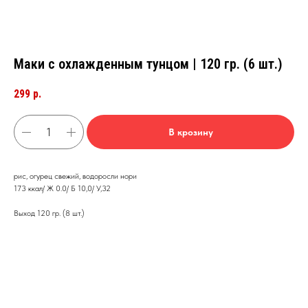
Маки с охлажденным тунцом | 120 гр. (6 шт.)
299
р.
В крозину
рис, огурец свежий, водоросли нори
173 ккал/ Ж 0.0/ Б 10,0/ У,32
Выход 120 гр. (8 шт.)