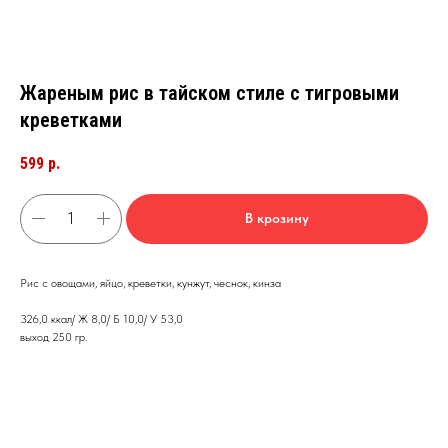
Жареным рис в тайском стиле с тигровыми
креветками
599
р.
В крозину
Рис с овощами, яйцо, креветки, кунжут, чеснок, кинза
326,0 ккал/ Ж 8,0/ Б 10,0/ У 53,0
выход 250 гр.