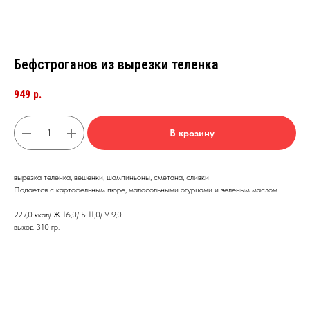
Бефстроганов из вырезки теленка
949
р.
В крозину
вырезка теленка, вешенки, шампиньоны, сметана, сливки
Подается с картофельным пюре, малосольными огурцами и зеленым маслом
227,0 ккал/ Ж 16,0/ Б 11,0/ У 9,0
выход 310 гр.