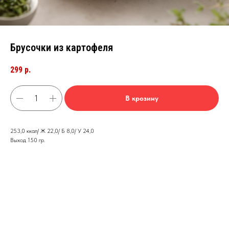
Брусочки из картофеля
299
р.
В крозину
253,0 ккал/ Ж 22,0/ Б 8,0/ У 24,0
Выход 150 гр.