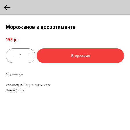
Мороженое в ассортименте
199
р.
В крозину
Мороженое
266 ккал/ Ж 17,0/ Б 2,0/ У 25,5
Выход 50 гр.