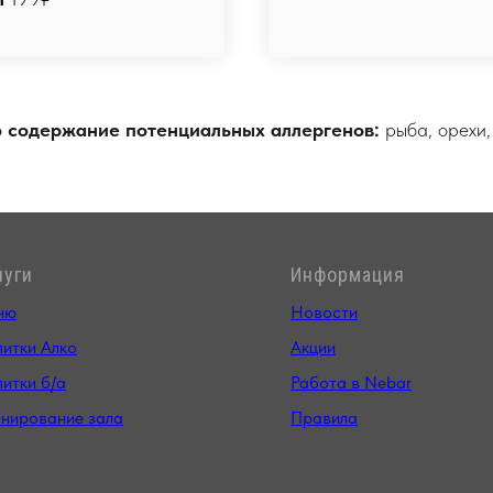
о содержание потенциальных аллергенов:
рыба, орехи,
луги
Информация
ню
Новости
итки Алко
Акции
итки б/а
Работа в Nebar
нирование зала
Правила