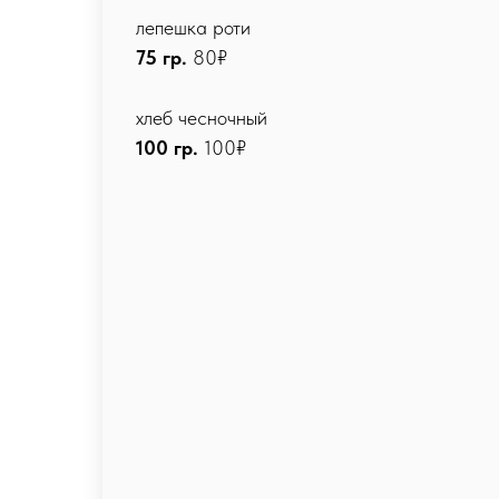
лепешка роти
75 гр.
80₽
хлеб чесночный
100 гр.
100₽