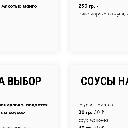
и мякотью манго
250 гр. -
филе морского окуня, 
А ВЫБОР
СОУСЫ Н
панировке. подается
соус из томатов
ным соусом
30 гр.
30 ₽
соус майонез
лосольные, лук
30 гр.
30 ₽