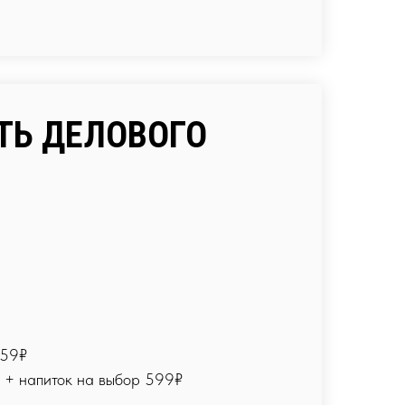
ТЬ ДЕЛОВОГО
459₽
е + напиток на выбор 599₽