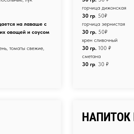
горчица дижонская
30 гр
. 50₽
дается на лаваше с
горчица зернистая
их овощей и соусом
30 гр.
50₽
хрен сливочный
ень, томаты свежие,
30 гр.
100 ₽
сметана
30 гр
. 30 ₽
НАПИТОК 