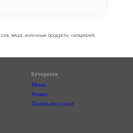
 соя, яйца, молочные продукты, сельдерей,
Вечеринки
Афиша
Музыка
Позвать нас в гости