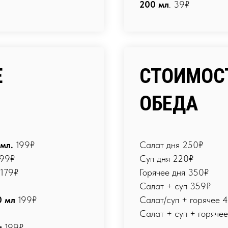
200 мл
. 39₽
Е
СТОИМОС
ОБЕДА
мл.
199₽
Салат дня 250₽
199₽
Суп дня 220₽
179₽
Горячее дня 350₽
Салат + суп 359₽
0 мл
199₽
Салат/суп + горячее 
Салат + суп + горяче
л
199₽