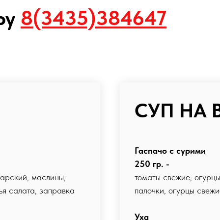
ру
8(3435)384647
СУП НА 
Гаспачо с сурими
250 гр. -
гарский, маслины,
томаты свежие, огурцы
тья салата, заправка
палочки, огурцы свежи
Уха