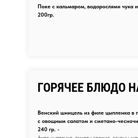
Поке с кальмаром, водорослями чука 
200гр.
ГОРЯЧЕЕ БЛЮДО Н
Венский шницель из филе цыпленка в 
с овощным салатом и сметано-чесноч
240 гр. -
филе цыпленка, томаты свежие, огурцы ма