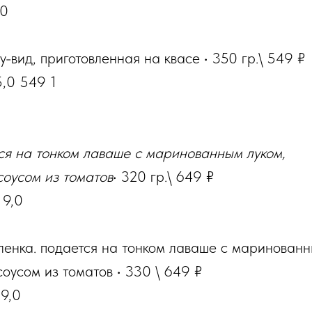
,0
у-вид, приготовленная на квасе
·
350
гр.
\
549
₽
5,0 549 1
ся на тонком лаваше с маринованным луком,
оусом из томатов
·
320
гр.
\ 649 ₽
 9,0
енка. подается на тонком лаваше с маринованн
соусом из томатов
·
330 \ 649 ₽
 9,0