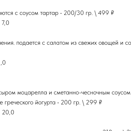
аются с соусом тартар
·
200/30
гр
. \ 499 ₽
 7,0
чения. подается с салатом из свежих овощей и 
1,0
 сыром моцарелла и сметанно-чесночным соусом
е греческого йогурта
·
200
гр
. \ 299 ₽
У 20,0