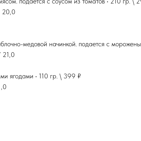
мясом. подается с соусом из томатов
·
210
гр
. \ 
У 20,0
 яблочно-медовой начинкой. подается с морожен
У 21,0
ыми ягодами
·
110
гр
. \ 399 ₽
1,0