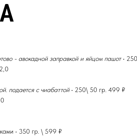
ФА
ртово - авокадной заправкой и яйцом пашот
·
250
 2,0
ой. подается с чиабаттой
·
250\ 50 гр.
499
₽
,0
тками
·
350 гр.
\
599
₽