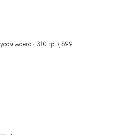
соусом манго
·
310
гр
. \ 699
.