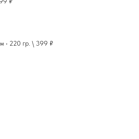
299 ₽
ым
·
220
гр
. \ 399 ₽