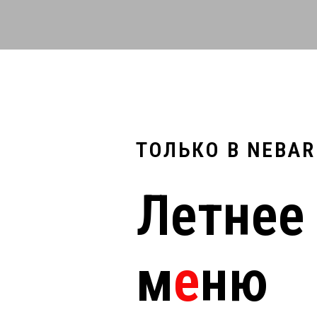
ТОЛЬКО В NEBAR
Летнее
м
е
ню