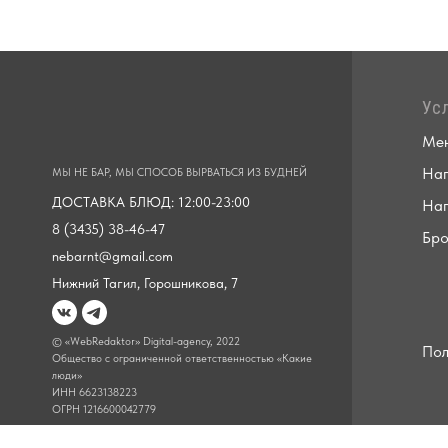
Ус
Ме
Нап
МЫ НЕ БАР, МЫ СПОСОБ ВЫРВАТЬСЯ ИЗ БУДНЕЙ
ДОСТАВКА БЛЮД: 12:00-23:00
Нап
8 (3435) 38-46-47
Бро
nebarnt@gmail.com
Нижний Тагил, Горошникова, 7
© «WebRedaktor» Digital-agency, 2022
Пол
Общество с ограниченной ответственностью «Какие
люди»
ИНН 6623138223
ОГРН 1216600042779