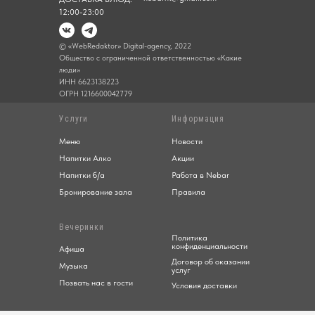
12:00-23:00
© «WebRedaktor» Digital-agency, 2022
Общество с ограниченной ответственностью «Какие
люди»
ИНН 6623138223
ОГРН 1216600042779
Услуги
Информация
Меню
Новости
Напитки Алко
Акции
Напитки б/а
Работа в Nebar
Бронирование зала
Правила
Вечеринки
Политика
конфиденциальности
Афиша
Договор об оказании
Музыка
услуг
Позвать нас в гости
Условия доставки