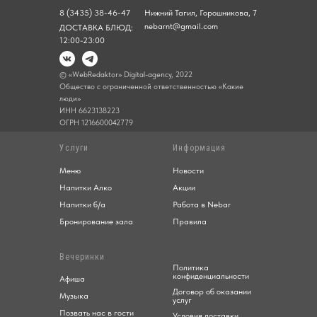
8 (3435) 38-46-47
Нижний Тагил, Горошникова, 7
nebarnt@gmail.com
ДОСТАВКА БЛЮД:
12:00-23:00
© «WebRedaktor» Digital-agency, 2022
Общество с ограниченной ответственностью «Какие
люди»
ИНН 6623138223
ОГРН 1216600042779
Услуги
Информация
Меню
Новости
Напитки Алко
Акции
Напитки б/а
Работа в Nebar
Бронирование зала
Правила
Вечеринки
Политика
конфиденциальности
Афиша
Договор об оказании
Музыка
услуг
Позвать нас в гости
Условия доставки