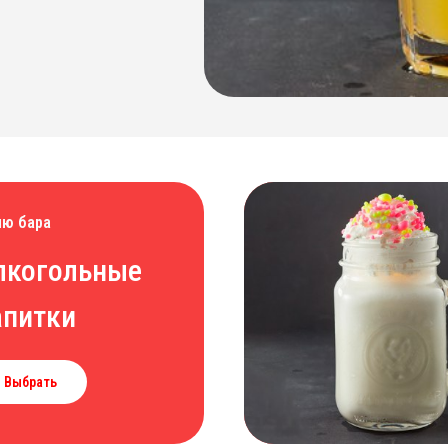
ю бара
лкогольные
апитки
Выбрать