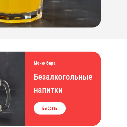
Меню бара
Безалкогольные
напитки
Выбрать